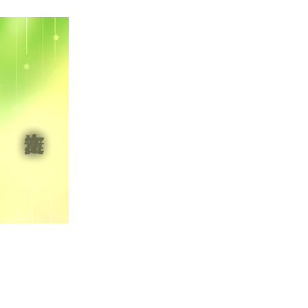
重要链接
8866体育产业旗下企业相关链接
Copyright © 