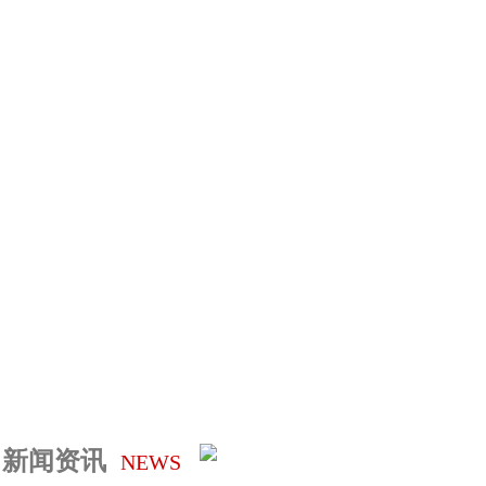
临时公告
股票中心
新闻资讯
NEWS