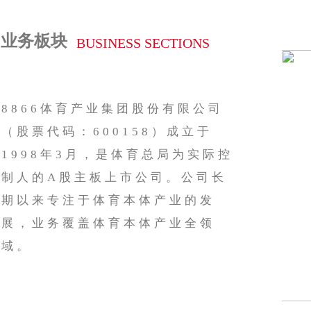
业务板块
BUSINESS
SECTIONS
8866体育产业集团股份有限公司
（股票代码：600158）成立于
1998年3月，是体育总局为实际控
制人的A股主板上市公司。公司长
期以来专注于体育本体产
业的发
展，业务覆盖体育本体产业全领
域。